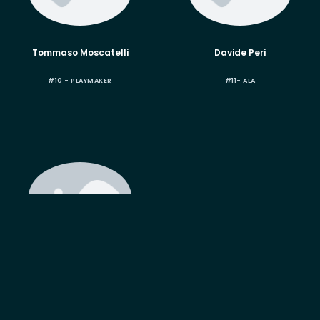
Tommaso Moscatelli
Davide Peri
#10 - PLAYMAKER
#11- ALA
Luca Ottolia
AGGREGATO