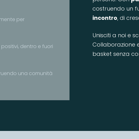
costruendo un fut
incontro
, di cres
amente per
Unisciti a noi e 
Collaborazione 
sitivi, dentro e fuori
basket senza con
struendo una comunità