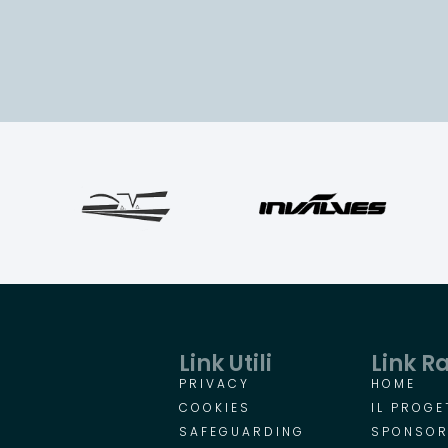
Link Utili
Link R
PRIVACY
HOME
COOKIES
IL PROGE
SAFEGUARDING
SPONSO