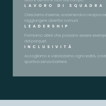
LAVORO DI SQUADRA
Cresciamo insieme, sostenendoci reciproc
raggiungere obiettivi comuni.
LEADERSHIP
Formiamo atleti che possano essere esempi po
dal parquet.
INCLUSIVITÀ
Accogliamo e valorizziamo ogni realtà, co
sportiva senza barriere.