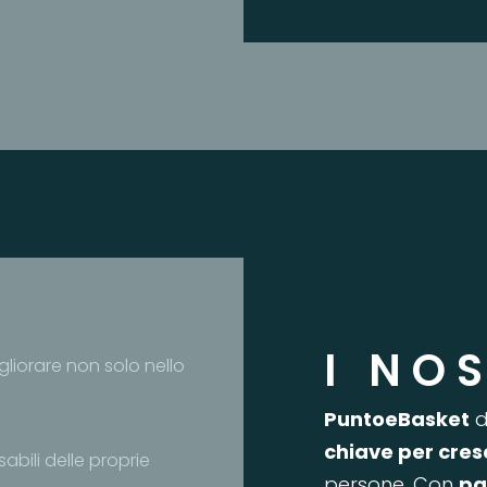
I NO
iorare non solo nello
PuntoeBasket
d
chiave per cres
bili delle proprie
persone. Con
pa