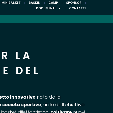
MINIBASKET
BASKIN
CAMP
SPONSOR
DOCUMENTI
CONTATTI
ER LA
E DEL
etto innovativo
nato dalla
 società sportive
, unite dall’obiettivo
l basket dilettantistico,
coltivare
nuovi