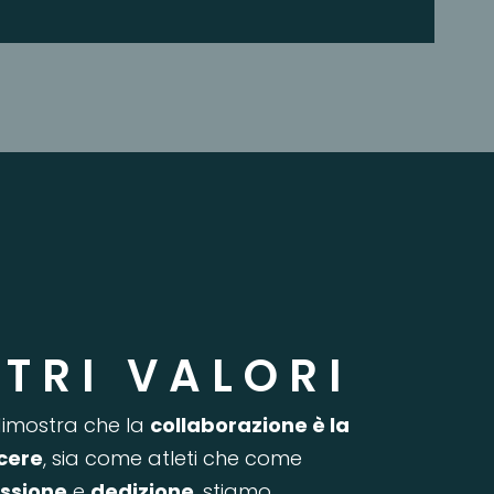
STRI VALORI
imostra che la
collaborazione è la
cere
, sia come atleti che come
ssione
e
dedizione
, stiamo