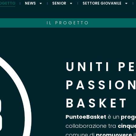
ROGETTO
NEWS
SENIOR
SETTORE GIOVANILE
IL PROGETTO
UNITI P
PASSION
BASKET
PuntoeBasket
è un
prog
collaborazione tra
cinque
comune di
promuovere
i