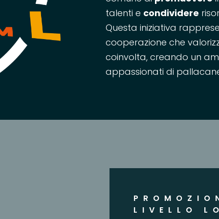
talenti e
condividere
riso
Questa iniziativa rappres
cooperazione che valorizza
coinvolta, creando un amb
appassionati di pallacane
PROMOZIO
LIVELLO L