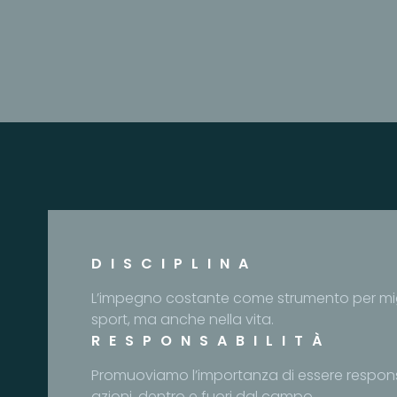
DISCIPLINA
L’impegno costante come strumento per migl
sport, ma anche nella vita.
RESPONSABILITÀ
Promuoviamo l’importanza di essere responsa
azioni, dentro e fuori dal campo.