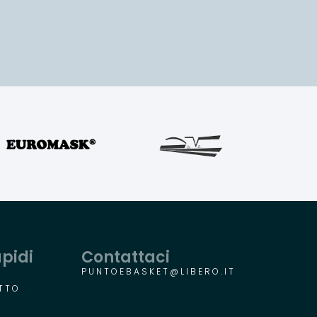
apidi
Contattaci
PUNTOEBASKET@LIBERO.IT
TTO
R