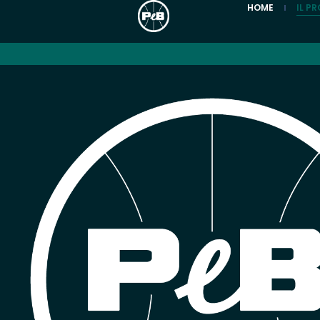
HOME
IL P