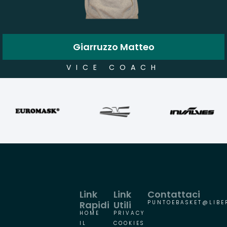
Giarruzzo Matteo
VICE COACH
Link
Link
Contattaci
Rapidi
Utili
PUNTOEBASKET@LIBER
HOME
PRIVACY
IL
COOKIES