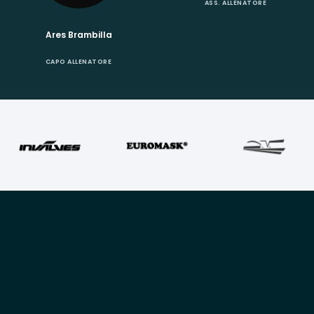
ASS. ALLENATORE
Ares Brambilla
CAPO ALLENATORE
Link
Link
Contattaci
Rapidi
Utili
PUNTOEBASKET@LIBER
HOME
PRIVACY
IL
COOKIES
PROGETTO