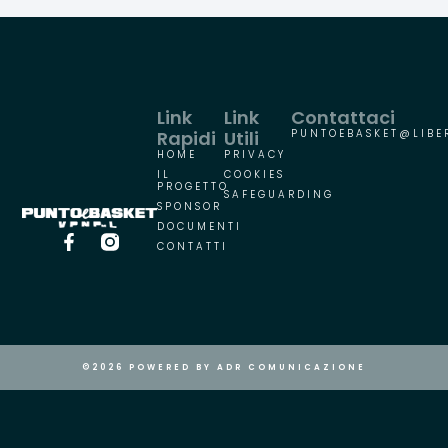
Link
Link
Contattaci
Rapidi
Utili
PUNTOEBASKET@LIBER
HOME
PRIVACY
IL
COOKIES
PROGETTO
SAFEGUARDING
SPONSOR
DOCUMENTI
CONTATTI
©2026 POWERED BY ADR COMUNICAZIONE