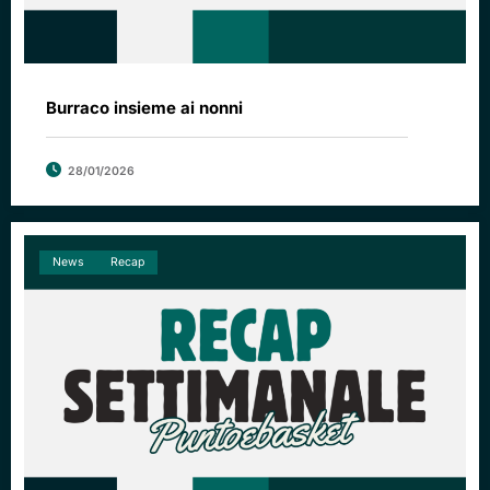
Burraco insieme ai nonni
28/01/2026
News
Recap