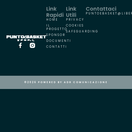
Link
Link
Contattaci
Rapidi
Utili
PUNTOEBASKET@LIBER
HOME
PRIVACY
IL
COOKIES
PROGETTO
SAFEGUARDING
SPONSOR
DOCUMENTI
CONTATTI
©2026 POWERED BY ADR COMUNICAZIONE