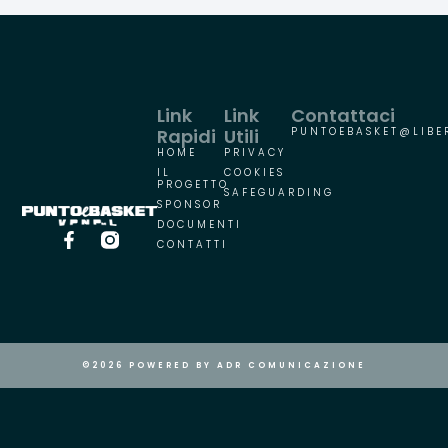
Link
Link
Contattaci
Rapidi
Utili
PUNTOEBASKET@LIBER
HOME
PRIVACY
IL
COOKIES
PROGETTO
SAFEGUARDING
SPONSOR
DOCUMENTI
CONTATTI
©2026 POWERED BY ADR COMUNICAZIONE