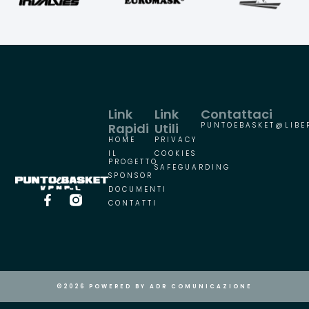
Link
Link
Contattaci
Rapidi
Utili
PUNTOEBASKET@LIBER
HOME
PRIVACY
IL
COOKIES
PROGETTO
SAFEGUARDING
SPONSOR
DOCUMENTI
CONTATTI
©2026 POWERED BY ADR COMUNICAZIONE