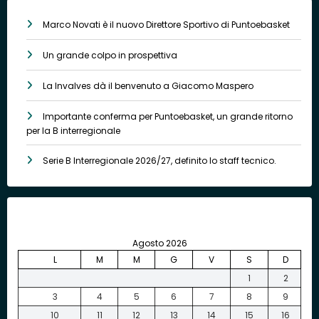
Marco Novati è il nuovo Direttore Sportivo di Puntoebasket
Un grande colpo in prospettiva
La Invalves dà il benvenuto a Giacomo Maspero
Importante conferma per Puntoebasket, un grande ritorno
per la B interregionale
Serie B Interregionale 2026/27, definito lo staff tecnico.
Agosto 2026
L
M
M
G
V
S
D
1
2
3
4
5
6
7
8
9
10
11
12
13
14
15
16