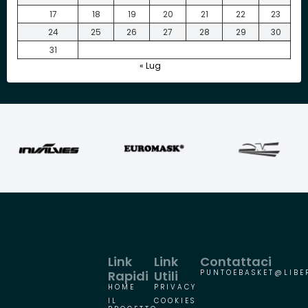
17
18
19
20
21
22
23
24
25
26
27
28
29
30
31
« Lug
Link
Link
Contattaci
Rapidi
Utili
PUNTOEBASKET@LIBER
HOME
PRIVACY
IL
COOKIES