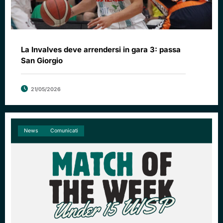
La Invalves deve arrendersi in gara 3: passa
San Giorgio
21/05/2026
News
Comunicati