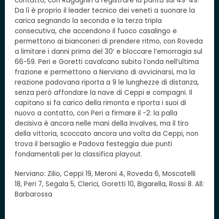
contatto, con Ragagnin a registrare la parità sul 49-49.
Da lì è proprio il leader tecnico dei veneti a suonare la
carica segnando la seconda e la terza tripla
consecutiva, che accendono il fuoco casalingo e
permettono ai bianconeri di prendere ritmo, con Roveda
a limitare i danni prima del 30′ e bloccare l’emorragia sul
66-59. Peri e Goretti cavalcano subito l’onda nell’ultima
frazione e permettono a Nerviano di avvicinarsi, ma la
reazione padovana riporta a 9 le lunghezze di distanza,
senza però affondare la nave di Ceppi e compagni. Il
capitano si fa carico della rimonta e riporta i suoi di
nuovo a contatto, con Peri a firmare il -2: la palla
decisiva è ancora nelle mani della Invalves, ma il tiro
della vittoria, scoccato ancora una volta da Ceppi, non
trova il bersaglio e Padova festeggia due punti
fondamentali per la classifica playout.
Nerviano: Zilio, Ceppi 19, Meroni 4, Roveda 6, Moscatelli
18, Peri 7, Segala 5, Clerici, Goretti 10, Bigarella, Rossi 8. All:
Barbarossa