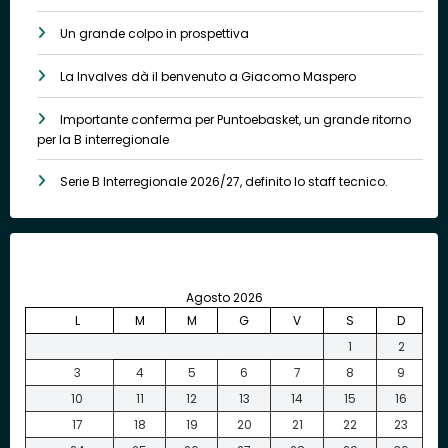
Un grande colpo in prospettiva
La Invalves dà il benvenuto a Giacomo Maspero
Importante conferma per Puntoebasket, un grande ritorno
per la B interregionale
Serie B Interregionale 2026/27, definito lo staff tecnico.
Agosto 2026
L
M
M
G
V
S
D
1
2
3
4
5
6
7
8
9
10
11
12
13
14
15
16
17
18
19
20
21
22
23