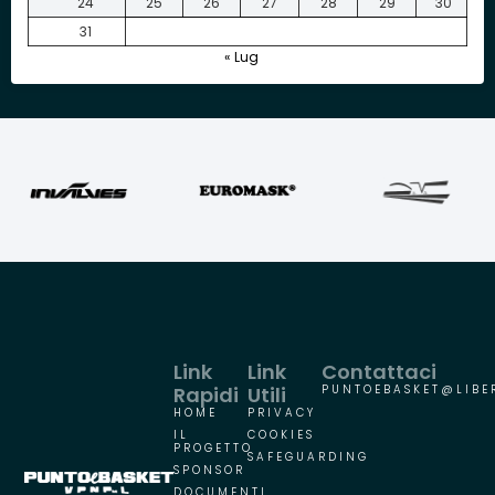
24
25
26
27
28
29
30
31
« Lug
Link
Link
Contattaci
Rapidi
Utili
PUNTOEBASKET@LIBER
HOME
PRIVACY
IL
COOKIES
PROGETTO
SAFEGUARDING
SPONSOR
DOCUMENTI