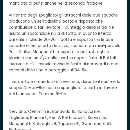
manciata di punti anche nella seconda frazione.
Al rientro degli spogliatoi gli attacchi delle due squadre
producono un serratissimo botta e risposta che
contribuisce a far lievitare il punteggio della sfida. Ne
risulta un sostanziale nulla di fatto, in quanto il terzo
parziale si chiude 26-26. Il botta e risposta tra le due
squadre è, nel quarto decisivo, scandito da mini-parziali.
Poi il thriller: Manganotti recupera la palla, Airaghi è
glaciale con un 2\2 dalla lunetta dopo il fallo di Bottelli.
Invalves a +2. Josovic rovina la festa ai neroverdi a due
secondi dalla fine e pareggia sull’84-84.
Il verdetto è rimandato all’overtime, durante il quale è la
coppia Di Meo-Bellinaso a sparigliare le carte in favore
dei bianconeri. Termina 91-95.
Nerviano: Cemmi n.e., Bonavida 16, Bonacci n.e.,
Tagliabue, Bianchi 11, Peri 2, Pettinaroli 2, Sironi n.e.,
Manganotti 8, Airaghi 29, Tapparo 15, Goodman 8. All:
Barbarossa.