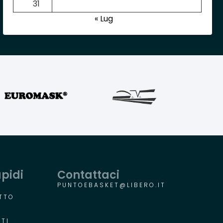
31
« Lug
apidi
Contattaci
PUNTOEBASKET@LIBERO.IT
TTO
R
TI