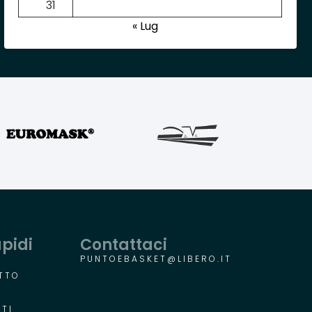
31
« Lug
apidi
Contattaci
PUNTOEBASKET@LIBERO.IT
TTO
R
TI