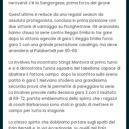
neroverdi c’è la Sangiorgese, prima forza del girone.
Quest’ultima è reduce da una regular season da
assoluta protagonista, conclusa in prima posizione con
due vittorie di vantaggio su Pizzighettone. Gli arancioblu
hanno chiuso la serie contro Reggio Emilia in tre gare:
dopo la vittoria agevole di gara 1, Reggio Emilia forza
gara 3 con una grande prestazione casalinga, ma deve
arrendersi al Palabertelli per 90-69.
La Invalves ha incontrato Stings Mantova al primo turno
e si è dimostrata l’unica squadra del tabellone capace di
ribaltare il fattore campo: dopo la sconfitta sulla sirena
patita in gara 1, Nerviano sfodera una grandissima
seconda prova che le permette di pareggiare la serie.
La Invalves prevale nella decisiva gara 3 con il risultato
di 69-72, partita emblematica dello spirito che i ragazzi
di coach Barbarossa sono stati in grado di mettere in
campo per tutta la stagione.
Lo stesso spirito che dobbiamo portare sugli spalti del
Pala Bertelli e, in via eccezionale, su quelli del Pala