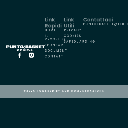
Link
Link
Contattaci
Rapidi
Utili
PUNTOEBASKET@LIBER
HOME
PRIVACY
IL
COOKIES
PROGETTO
SAFEGUARDING
SPONSOR
DOCUMENTI
CONTATTI
©2026 POWERED BY ADR COMUNICAZIONE