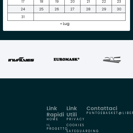
17
18
19
20
21
22
23
24
25
26
27
28
29
30
31
« Lug
Link
Link
Contattaci
Rapidi
Utili
PUNTOEBASKET@LIBER
HOME
PRIVACY
IL
COOKIES
PROGETTO
SAFEGUARDING