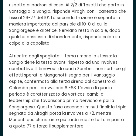
rispetto ai padroni di casa. Al 2/2 di Tosetti che porta in
vantaggio la Sangio, risponde Airaghi con il canestro che
fissa il 26-27 del 10’. La seconda frazione è segnata in
maniera importante dal parziale di 10-0 di cui la
Sangiorgese è artefice. Nerviano resta in scia e, dopo
qualche possesso di sbandamento, risponde colpo su
colpo alla capolista.
Al rientro dagli spogliatoi il tema rimane lo stesso: la
Sangio tiene la testa avanti rispetto ad una Invalves
combattiva. Il time-out di coach Zambelli non sortisce gli
effetti sperati e Manganotti segna per il vantaggio
ospite, confermato alla terza sirena dal canestro di
Colombo per il provvisorio 61-63. L’avvio di quarto
periodo è caratterizzato da vorticosi cambi di
leadership che favoriscono prima Nerviano e poi la
Sangiorgese. Questa fase accende i minuti finali: la tripla
segnata da Airaghi porta la Invalves a +2, mentre
Manenti qualche istante più tardi rimette tutto in parità
a quota 77 e forza il supplementare.