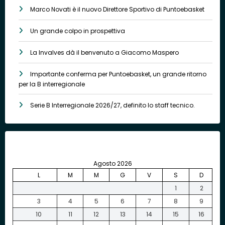
Marco Novati è il nuovo Direttore Sportivo di Puntoebasket
Un grande colpo in prospettiva
La Invalves dà il benvenuto a Giacomo Maspero
Importante conferma per Puntoebasket, un grande ritorno
per la B interregionale
Serie B Interregionale 2026/27, definito lo staff tecnico.
Agosto 2026
L
M
M
G
V
S
D
1
2
3
4
5
6
7
8
9
10
11
12
13
14
15
16