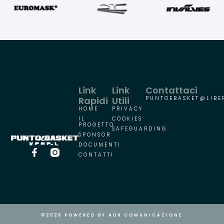
Link
Link
Contattaci
Rapidi
Utili
PUNTOEBASKET@LIBER
HOME
PRIVACY
IL
COOKIES
PROGETTO
SAFEGUARDING
SPONSOR
DOCUMENTI
CONTATTI
©2026 POWERED BY ADR COMUNICAZIONE