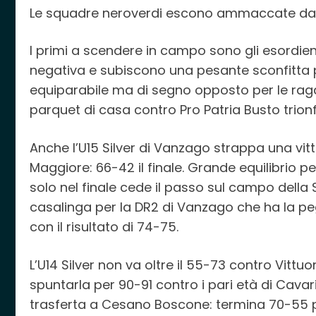
Le squadre neroverdi escono ammaccate da una
I primi a scendere in campo sono gli esordie
negativa e subiscono una pesante sconfitta pe
equiparabile ma di segno opposto per le ragaz
parquet di casa contro Pro Patria Busto trio
Anche l’U15 Silver di Vanzago strappa una vit
Maggiore: 66-42 il finale. Grande equilibrio pe
solo nel finale cede il passo sul campo della
casalinga per la DR2 di Vanzago che ha la pe
con il risultato di 74-75.
L’U14 Silver non va oltre il 55-73 contro Vittuo
spuntarla per 90-91 contro i pari età di Cavaria
trasferta a Cesano Boscone: termina 70-55 per 