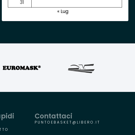
31
« Lug
apidi
Contattaci
PUNTOEBASKET@LIBERO.IT
TTO