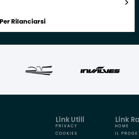
Per Rilanciarsi
Link Utili
Link R
PRIVACY
HOME
COOKIES
IL PROGE