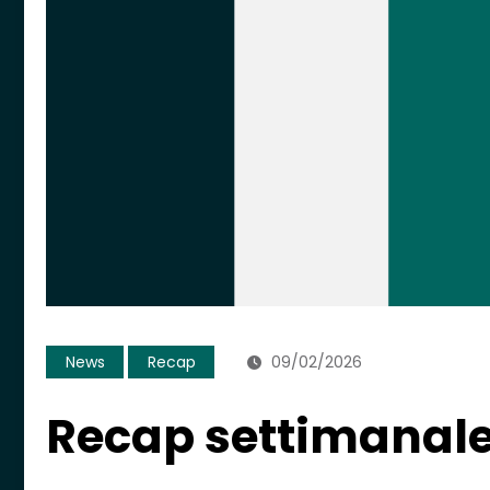
News
Recap
09/02/2026
Recap settimanal