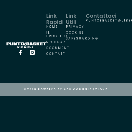
Link
Link
Contattaci
Rapidi
Utili
PUNTOEBASKET@LIBER
HOME
PRIVACY
IL
COOKIES
PROGETTO
SAFEGUARDING
SPONSOR
DOCUMENTI
CONTATTI
©2026 POWERED BY ADR COMUNICAZIONE