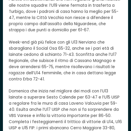
alle nostre squadre: l’U19 viene fermata in trasferta a
Turbigo, dove i padroni di casa hanno la meglio per 55-
47, mentre la Città Vecchia non riesce a difendere il
proprio campo dall’assalto della Niguardese, che
strappa i due punti a domicilio per 61-67.
Week-end già più felice con gli U13 Nerviano che
sbaragliano il Social Osa 65-32, anche se i pari età di
lainate cedono di schianto 71-43. Sconfitta anche l’U17
Regionale, che subisce il ritmo di Cassano Magnago e
deve arrendersi 65-75, mentre risollevano i risultati le
ragazze dell’U14 femminile, che in casa dettano legge
contro Erba 72-41.
Domenica che inizia nel migliore dei modi con l’U13
lainate a superare Sesto Calende per 63-47 e l’U15 UISP
a regolare fra le mura di casa Laveno Valcuvia per 59-
40. Esulta anche l’U17 UISP che non si fa sorprendere da
VBS Varese e infila la vittoria importante per 86-50.
Completa i festeggiamenti il trittico di vittorie di U14, U16
UISP e U15 FIP: i primi sbancano Cerro Maggiore 33-80,