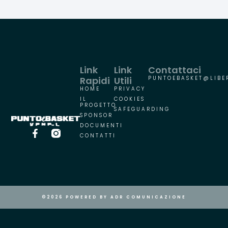
Link
Link
Contattaci
Rapidi
Utili
PUNTOEBASKET@LIBER
HOME
PRIVACY
IL
COOKIES
PROGETTO
SAFEGUARDING
SPONSOR
DOCUMENTI
CONTATTI
©2026 POWERED BY ADR COMUNICAZIONE