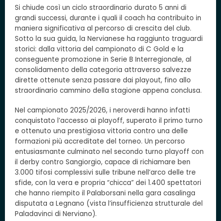
Si chiude così un ciclo straordinario durato 5 anni di
grandi successi, durante i quali il coach ha contribuito in
maniera significativa al percorso di crescita del club.
Sotto la sua guida, la Nervianese ha raggiunto traguardi
storici: dalla vittoria del campionato di C Gold e la
conseguente promozione in Serie B Interregionale, al
consolidamento della categoria attraverso salvezze
dirette ottenute senza passare dai playout, fino allo
straordinario cammino della stagione appena conclusa.
Nel campionato 2025/2026, i neroverdi hanno infatti
conquistato l’accesso ai playoff, superato il primo turno
e ottenuto una prestigiosa vittoria contro una delle
formazioni più accreditate del torneo. Un percorso
entusiasmante culminato nel secondo turno playoff con
il derby contro Sangiorgio, capace di richiamare ben
3.000 tifosi complessivi sulle tribune nell’arco delle tre
sfide, con la vera e propria “chicca” dei 1.400 spettatori
che hanno riempito il Palaborsani nella gara casalinga
disputata a Legnano (vista l’insufficienza strutturale del
Paladavinci di Nerviano).