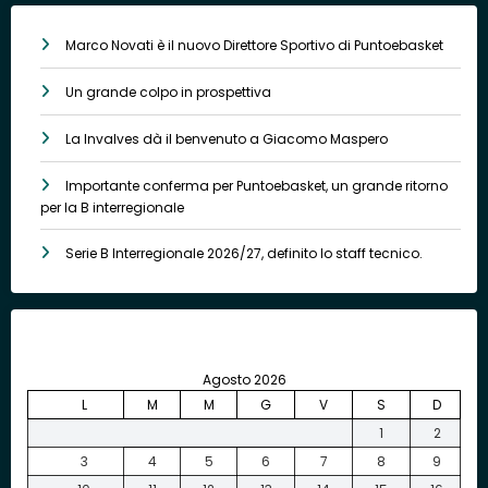
Marco Novati è il nuovo Direttore Sportivo di Puntoebasket
Un grande colpo in prospettiva
La Invalves dà il benvenuto a Giacomo Maspero
Importante conferma per Puntoebasket, un grande ritorno
per la B interregionale
Serie B Interregionale 2026/27, definito lo staff tecnico.
Agosto 2026
L
M
M
G
V
S
D
1
2
3
4
5
6
7
8
9