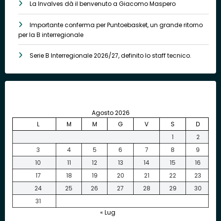
La Invalves dà il benvenuto a Giacomo Maspero
Importante conferma per Puntoebasket, un grande ritorno
per la B interregionale
Serie B Interregionale 2026/27, definito lo staff tecnico.
Agosto 2026
L
M
M
G
V
S
D
1
2
3
4
5
6
7
8
9
10
11
12
13
14
15
16
17
18
19
20
21
22
23
24
25
26
27
28
29
30
31
« Lug