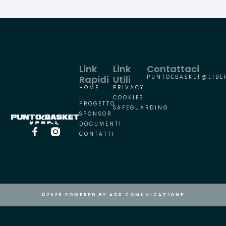
Link
Link
Contattaci
Rapidi
Utili
PUNTOEBASKET@LIBER
HOME
PRIVACY
IL
COOKIES
PROGETTO
SAFEGUARDING
SPONSOR
DOCUMENTI
CONTATTI
©2026 POWERED BY ADR COMUNICAZIONE