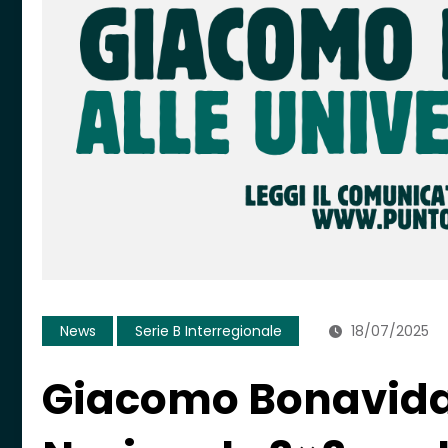
News
Serie B Interregionale
18/07/2025
Giacomo Bonavida