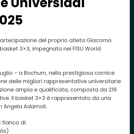
le Universiadi
2025
partecipazione del proprio atleta Giacomo
i basket 3×3, impegnata nei FISU World
7 luglio – a Bochum, nella prestigiosa cornice
ne delle migliori rappresentative universitarie
azione ampia e qualificata, composta da 219
rtive. Il basket 3×3 è rappresentato da una
h Angela Adamoli.
fianco di:
hts)