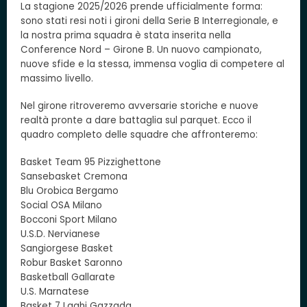
La stagione 2025/2026 prende ufficialmente forma:
sono stati resi noti i gironi della Serie B Interregionale, e
la nostra prima squadra è stata inserita nella
Conference Nord – Girone B. Un nuovo campionato,
nuove sfide e la stessa, immensa voglia di competere al
massimo livello.
Nel girone ritroveremo avversarie storiche e nuove
realtà pronte a dare battaglia sul parquet. Ecco il
quadro completo delle squadre che affronteremo:
Basket Team 95 Pizzighettone
Sansebasket Cremona
Blu Orobica Bergamo
Social OSA Milano
Bocconi Sport Milano
U.S.D. Nervianese
Sangiorgese Basket
Robur Basket Saronno
Basketball Gallarate
U.S. Marnatese
Basket 7 Laghi Gazzada