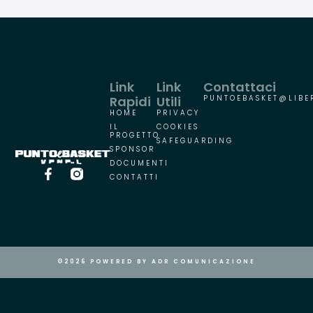
Link
Link
Contattaci
Rapidi
Utili
PUNTOEBASKET@LIBER
HOME
PRIVACY
IL
COOKIES
PROGETTO
SAFEGUARDING
SPONSOR
DOCUMENTI
CONTATTI
©2026 POWERED BY ADR COMUNICAZIONE