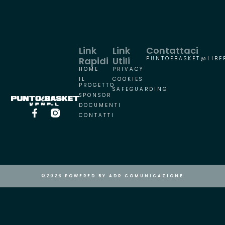
Link
Link
Contattaci
Rapidi
Utili
PUNTOEBASKET@LIBER
HOME
PRIVACY
IL
COOKIES
PROGETTO
SAFEGUARDING
SPONSOR
DOCUMENTI
CONTATTI
©2026 POWERED BY ADR COMUNICAZIONE