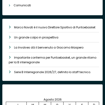
Comunicati
Marco Novati è il nuovo Direttore Sportivo di Puntoebasket
Un grande colpo in prospettiva
La Invalves dà il benvenuto a Giacomo Maspero
Importante conferma per Puntoebasket, un grande ritorno
per la B interregionale
Serie B Interregionale 2026/27, definito lo staff tecnico.
Agosto 2026
L
M
M
G
V
S
D