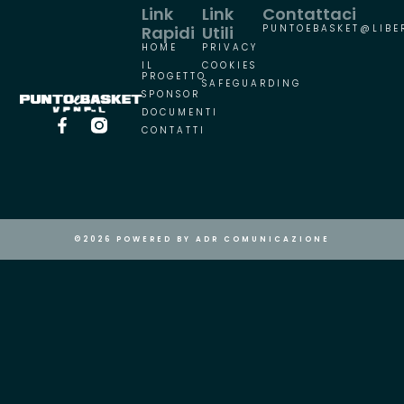
Link
Link
Contattaci
Rapidi
Utili
PUNTOEBASKET@LIBER
HOME
PRIVACY
IL
COOKIES
PROGETTO
SAFEGUARDING
SPONSOR
DOCUMENTI
CONTATTI
©2026 POWERED BY ADR COMUNICAZIONE