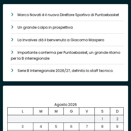
Marco Novati è il nuovo Direttore Sportivo di Puntoebasket
Un grande colpo in prospettiva
La Invalves dà il benvenuto a Giacomo Maspero
Importante conferma per Puntoebasket, un grande ritorno
per la B interregionale
Serie B Interregionale 2026/27, definito lo staff tecnico.
Agosto 2026
L
M
M
G
V
S
D
1
2
3
4
5
6
7
8
9