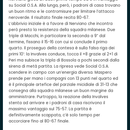
su Social O.S.A. Alla lunga, però, i padroni di casa trovano
un buon ritmo e le contromisure per limitare l’attacco
neroverde. Il risultato finale recita 80-67.
L’abbrivio iniziale è a favore di Nerviano che incontra
però presto la resistenza della squadra milanese. Due
triple di Macchi, in particolare la seconda a 9” dal
termine, fissano il 15-16 con cui si conclude il primo
quarto. Il proseguo della contesa è sulla falsa riga dei
primi 10’: la Invalves conduce, tocca il +8 grazie al 2+1 di
Peri ma subisce la tripla di Bossola a pochi secondi dalla
sirena di metà partita. La ripresa vede Social O.S.A.
scendere in campo con un’energia diversa. Maspero
prende per mano i compagni con 13 punti nel quarto ed
è il principale artefice del parziale micidiale di 31-13 che
consegna alla squadra milanese un buon margine da
amministrare. Purtroppo, la reazione della Invalves
stenta ad arrivare e i padroni di casa riscrivono il
massimo vantaggio sul 75-57. La partita è
definitivamente scappata, c’è solo tempo per
accorciare fino al 80-67 finale.