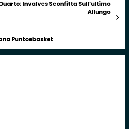
 Quarto: Invalves Sconfitta Sull’ultimo
Allungo
mana Puntoebasket