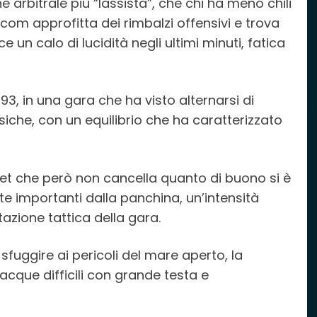
ne arbitrale più “lassista”, che chi ha meno chili
com approfitta dei rimbalzi offensivi e trova
e un calo di lucidità negli ultimi minuti, fatica
9-93, in una gara che ha visto alternarsi di
siche, con un equilibrio che ha caratterizzato
et che però non cancella quanto di buono si è
ste importanti dalla panchina, un’intensità
azione tattica della gara.
sfuggire ai pericoli del mare aperto, la
cque difficili con grande testa e