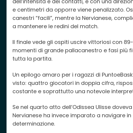
dell’intensità e dei contatti, e con una direzio
e centimetri da opporre viene penalizzato. Os
canestri “facili”, mentre la Nervianese, complic
a mantenere le redini del match.
Il finale vede gli ospiti uscire vittoriosi con 8
momenti di grande pallacanestro e fasi più fi
tutta la partita.
Un epilogo amaro per i ragazzi di PuntoeBask
visto: quattro giocatori in doppia cifra, rispo
costante e soprattutto una notevole interpret
Se nel quarto atto dell’Odissea Ulisse doveva 
Nervianese ha invece imparato a navigare in a
determinazione.