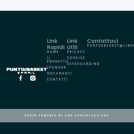
Link
Link
Contattaci
Rapidi
Utili
PUNTOEBASKET@LIBER
HOME
PRIVACY
IL
COOKIES
PROGETTO
SAFEGUARDING
SPONSOR
DOCUMENTI
CONTATTI
©2026 POWERED BY ADR COMUNICAZIONE