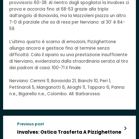
provvisorio 60-38. Al rientro dagli spogliatoi la Invalves ci
prova e accorcia fino al 68-53 grazie alla tripla
dall’angolo di Bonavida, ma la Mazzoleni piazza un altro
7-0 di parziale che sa di resa per Nerviano: al 30’ è 84-
59.
L’ultimo quarto è scarno di emozioni, Pizzighettone
allunga ancora e gestisce fino al termine senza
difficoltà. Cala il sipario su una prestazione insufficiente
di Nerviano, evidenziata dalla straordinaria serata al tiro
dei padroni di casa: 100-71 il finale.
Nerviano: Cemmi 11, Bonavida 21, Bianchi 10, Peri 1,
Pettinaroli 5, Manganotti 6, Airaghi 11, Tapparo 6, Panna
n.e., Bigarella n.e., Colombo. All: Barbarossa.
Previous post
Invalves: Ostica Trasferta A Pizzighettone