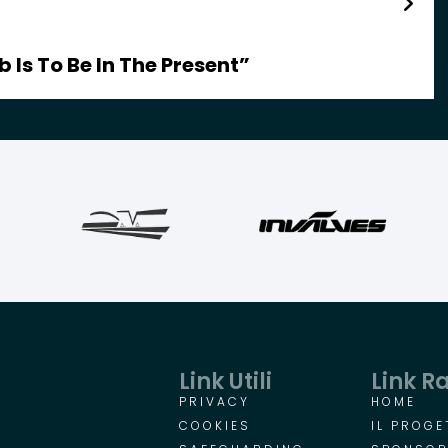
 Is To Be In The Present”
Link Utili
Link R
PRIVACY
HOME
COOKIES
IL PROGE