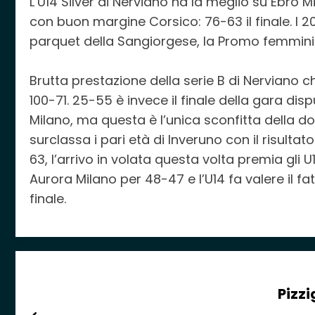
L’U14 Silver di Nerviano ha la meglio su Ebro 
con buon margine Corsico: 76-63 il finale. I 20
parquet della Sangiorgese, la Promo femmini
Brutta prestazione della serie B di Nerviano 
100-71. 25-55 è invece il finale della gara di
Milano, ma questa è l’unica sconfitta della d
surclassa i pari età di Inveruno con il risulta
63, l’arrivo in volata questa volta premia gli 
Aurora Milano per 48-47 e l’U14 fa valere il 
finale.
Pizzi