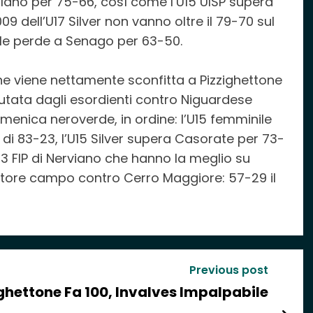
Milano per 75-66, così come l’U15 UISP supera
09 dell’U17 Silver non vanno oltre il 79-70 sul
le perde a Senago per 63-50.
che viene nettamente sconfitta a Pizzighettone
sputata dagli esordienti contro Niguardese
omenica neroverde, in ordine: l’U15 femminile
to di 83-23, l’U15 Silver supera Casorate per 73-
U13 FIP di Nerviano che hanno la meglio su
fattore campo contro Cerro Maggiore: 57-29 il
Previous post
ghettone Fa 100, Invalves Impalpabile