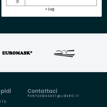
31
« Lug
apidi
Contattaci
PUNTOEBASKET@LIBERO.IT
TTO