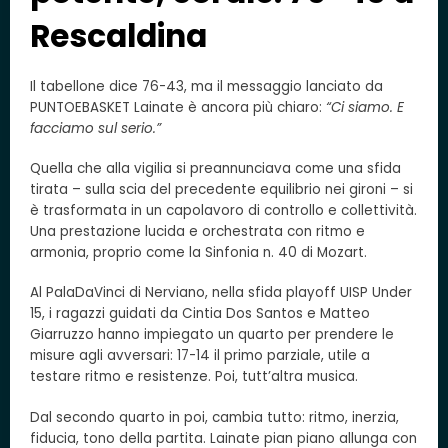
Rescaldina
Il tabellone dice 76-43, ma il messaggio lanciato da
PUNTOEBASKET Lainate è ancora più chiaro:
“Ci siamo. E
facciamo sul serio.”
Quella che alla vigilia si preannunciava come una sfida
tirata – sulla scia del precedente equilibrio nei gironi – si
è trasformata in un capolavoro di controllo e collettività.
Una prestazione lucida e orchestrata con ritmo e
armonia, proprio come la Sinfonia n. 40 di Mozart.
Al PalaDaVinci di Nerviano, nella sfida playoff UISP Under
15, i ragazzi guidati da Cintia Dos Santos e Matteo
Giarruzzo hanno impiegato un quarto per prendere le
misure agli avversari: 17-14 il primo parziale, utile a
testare ritmo e resistenze. Poi, tutt’altra musica.
Dal secondo quarto in poi, cambia tutto: ritmo, inerzia,
fiducia, tono della partita. Lainate pian piano allunga con