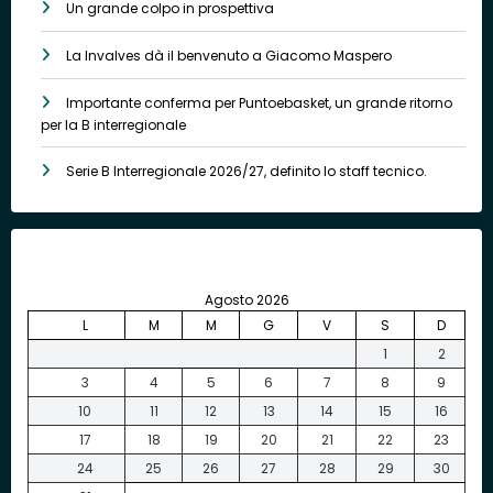
Un grande colpo in prospettiva
La Invalves dà il benvenuto a Giacomo Maspero
Importante conferma per Puntoebasket, un grande ritorno
per la B interregionale
Serie B Interregionale 2026/27, definito lo staff tecnico.
Agosto 2026
L
M
M
G
V
S
D
1
2
3
4
5
6
7
8
9
10
11
12
13
14
15
16
17
18
19
20
21
22
23
24
25
26
27
28
29
30