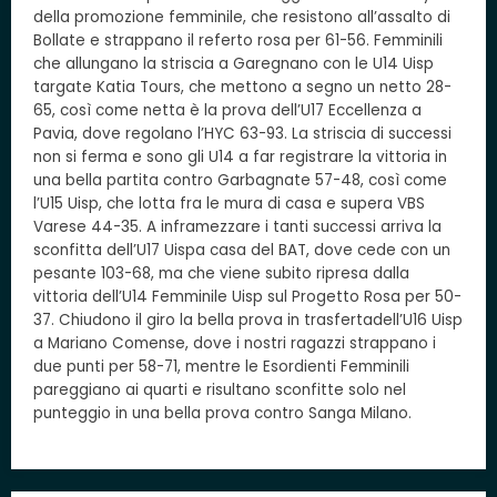
della promozione femminile, che resistono all’assalto di
Bollate e strappano il referto rosa per 61-56. Femminili
che allungano la striscia a Garegnano con le U14 Uisp
targate Katia Tours, che mettono a segno un netto 28-
65, così come netta è la prova dell’U17 Eccellenza a
Pavia, dove regolano l’HYC 63-93. La striscia di successi
non si ferma e sono gli U14 a far registrare la vittoria in
una bella partita contro Garbagnate 57-48, così come
l’U15 Uisp, che lotta fra le mura di casa e supera VBS
Varese 44-35. A inframezzare i tanti successi arriva la
sconfitta dell’U17 Uispa casa del BAT, dove cede con un
pesante 103-68, ma che viene subito ripresa dalla
vittoria dell’U14 Femminile Uisp sul Progetto Rosa per 50-
37. Chiudono il giro la bella prova in trasfertadell’U16 Uisp
a Mariano Comense, dove i nostri ragazzi strappano i
due punti per 58-71, mentre le Esordienti Femminili
pareggiano ai quarti e risultano sconfitte solo nel
punteggio in una bella prova contro Sanga Milano.