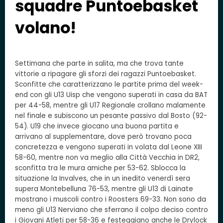
squadre Puntoebasket
volano!
Settimana che parte in salita, ma che trova tante
vittorie a ripagare gli sforzi dei ragazzi Puntoebasket.
Sconfitte che caratterizzano le partite prima del week-
end con gli U13 Uisp che vengono superati in casa da BAT
per 44-58, mentre gli U17 Regionale crollano malamente
nel finale e subiscono un pesante passivo dal Bosto (92-
54). U19 che invece giocano una buona partita e
arrivano al supplementare, dove però trovano poca
concretezza e vengono superati in volata dal Leone XIII
58-60, mentre non va meglio alla Città Vecchia in DR2,
sconfitta tra le mura amiche per 53-62. Sblocca la
situazione la Invalves, che in un inedito venerdì sera
supera Montebelluna 76-53, mentre gli U13 di Lainate
mostrano i muscoli contro i Roosters 69-33. Non sono da
meno gli U13 Nerviano che sferrano il colpo deciso contro
i Giovani Atleti per 58-36 e festeggiano anche le Drylock