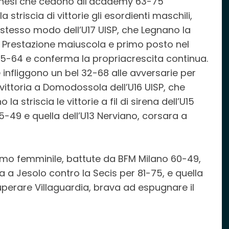
vianesi che cedono all’academy 63-75
striscia di vittorie gli esordienti maschili,
 stesso modo dell’U17 UISP, che Legnano la
. Prestazione maiuscola e primo posto nel
 85-64 e conferma la propriacrescita continua.
 infliggono un bel 32-68 alle avversarie per
 vittoria a Domodossola dell’U16 UISP, che
 striscia le vittorie a fil di sirena dell’U15
-49 e quella dell’U13 Nerviano, corsara a
omo femminile, battute da BFM Milano 60-49,
a a Jesolo contro la Secis per 81-75, e quella
superare Villaguardia, brava ad espugnare il