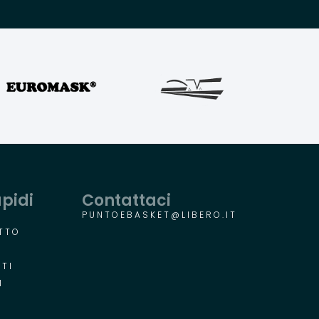
apidi
Contattaci
PUNTOEBASKET@LIBERO.IT
TTO
R
TI
I