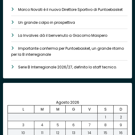
Marco Novati è il nuovo Direttore Sportivo di Puntoebasket
Un grande colpo in prospettiva
La Invalves dà il benvenuto a Giacomo Maspero
Importante conferma per Puntoebasket, un grande ritorno
per la B interregionale
Serie B Interregionale 2026/27, definito lo staff tecnico.
Agosto 2026
L
M
M
G
V
S
D
1
2
3
4
5
6
7
8
9
10
11
12
13
14
15
16