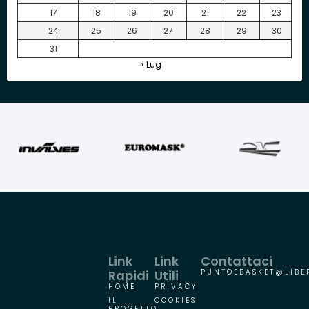
17
18
19
20
21
22
23
24
25
26
27
28
29
30
31
« Lug
Link
Link
Contattaci
Rapidi
Utili
PUNTOEBASKET@LIBER
HOME
PRIVACY
IL
COOKIES
PROGETTO