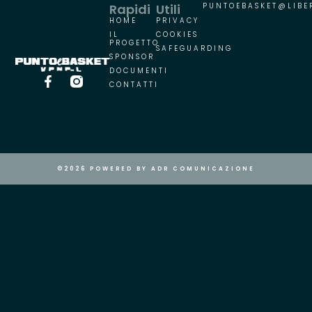
Rapidi
Utili
PUNTOEBASKET@LIBER
HOME
PRIVACY
IL
COOKIES
PROGETTO
SAFEGUARDING
SPONSOR
DOCUMENTI
CONTATTI
©2026 POWERED BY ADR COMUNICAZIONE