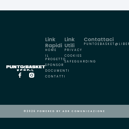
Link
Link
Contattaci
Rapidi
Utili
PUNTOEBASKET@LIBER
HOME
PRIVACY
IL
COOKIES
PROGETTO
SAFEGUARDING
SPONSOR
DOCUMENTI
CONTATTI
©2026 POWERED BY ADR COMUNICAZIONE