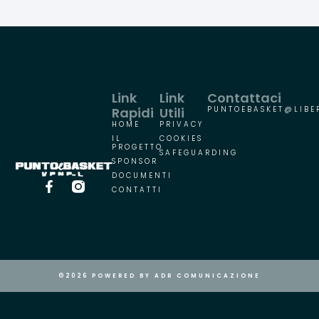
Link
Link
Contattaci
Rapidi
Utili
PUNTOEBASKET@LIBER
HOME
PRIVACY
IL
COOKIES
PROGETTO
SAFEGUARDING
SPONSOR
DOCUMENTI
CONTATTI
©2026 POWERED BY ADR COMUNICAZIONE