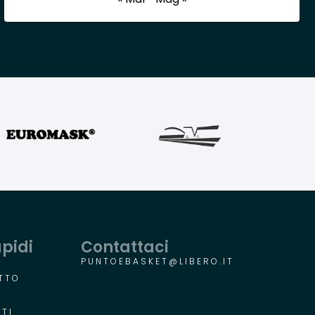
apidi
Contattaci
PUNTOEBASKET@LIBERO.IT
TTO
R
TI