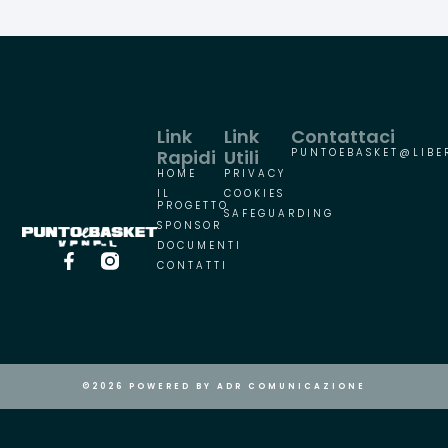
Link
Link
Contattaci
Rapidi
Utili
PUNTOEBASKET@LIBER
HOME
PRIVACY
IL
COOKIES
PROGETTO
SAFEGUARDING
SPONSOR
DOCUMENTI
CONTATTI
©2026 POWERED BY ADR COMUNICAZIONE