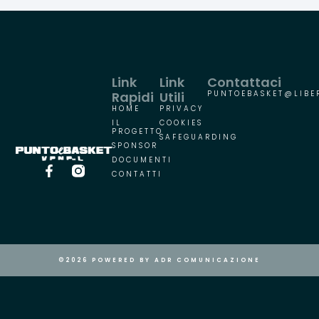
Link
Link
Contattaci
Rapidi
Utili
PUNTOEBASKET@LIBER
HOME
PRIVACY
IL
COOKIES
PROGETTO
SAFEGUARDING
SPONSOR
DOCUMENTI
CONTATTI
©2026 POWERED BY ADR COMUNICAZIONE