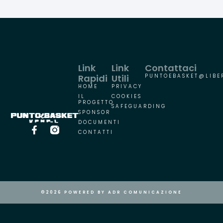
Link
Link
Contattaci
Rapidi
Utili
PUNTOEBASKET@LIBER
HOME
PRIVACY
IL
COOKIES
PROGETTO
SAFEGUARDING
SPONSOR
DOCUMENTI
CONTATTI
©2026 POWERED BY ADR COMUNICAZIONE