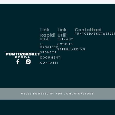
Link
Link
Contattaci
Rapidi
Utili
PUNTOEBASKET@LIBER
HOME
PRIVACY
IL
COOKIES
PROGETTO
SAFEGUARDING
SPONSOR
DOCUMENTI
CONTATTI
©2026 POWERED BY ADR COMUNICAZIONE