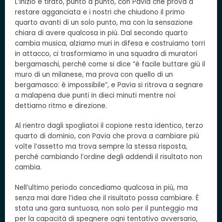
L’inizio è tirato, punto a punto, con Pavia che prova a
restare agganciata e i nostri che chiudono il primo
quarto avanti di un solo punto, ma con la sensazione
chiara di avere qualcosa in più. Dal secondo quarto
cambia musica, alziamo muri in difesa e costruiamo torri
in attacco, ci trasformiamo in una squadra di muratori
bergamaschi, perché come si dice “è facile buttare giù il
muro di un milanese, ma prova con quello di un
bergamasco: è impossibile”, e Pavia si ritrova a segnare
a malapena due punti in dieci minuti mentre noi
dettiamo ritmo e direzione.
Al rientro dagli spogliatoi il copione resta identico, terzo
quarto di dominio, con Pavia che prova a cambiare più
volte l’assetto ma trova sempre la stessa risposta,
perché cambiando l’ordine degli addendi il risultato non
cambia.
Nell’ultimo periodo concediamo qualcosa in più, ma
senza mai dare l’idea che il risultato possa cambiare. È
stata una gara suntuosa, non solo per il punteggio ma
per la capacità di spegnere ogni tentativo avversario,