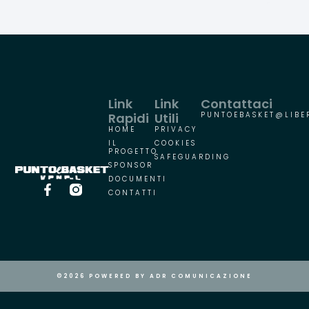
Link
Link
Contattaci
Rapidi
Utili
PUNTOEBASKET@LIBER
HOME
PRIVACY
IL
COOKIES
PROGETTO
SAFEGUARDING
SPONSOR
DOCUMENTI
CONTATTI
©2026 POWERED BY ADR COMUNICAZIONE